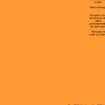
e-mail :
Votre messa
:
Acceptez vo
de recevoir d
offres
promotionnell
de notre part
Recopiez le
code ci-contre