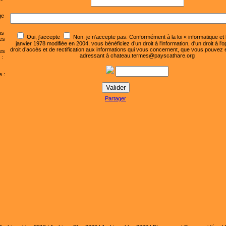
ge
us
Oui, j'accepte
Non, je n'accepte pas. Conformément à la loi « informatique et l
es
janvier 1978 modifiée en 2004, vous bénéficiez d’un droit à l'information, d'un droit à l'o
droit d’accès et de rectification aux informations qui vous concernent, que vous pouvez
es
adressant à chateau.termes@payscathare.org
 :
 :
Partager