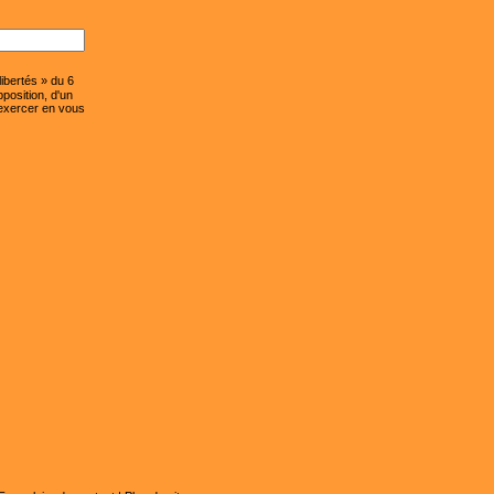
ibertés » du 6
pposition, d'un
 exercer en vous